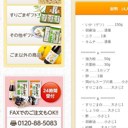
材料 （4
・ いか（ゲソ） …… 150g
・ 胡麻油 …… 適量
・ ニラ …… 1束
・ キムチ …… 適量
********** Ａ **********
・ 強力粉 …… 50g
・ 片栗粉 …… 30g
・ 水 …… 1カップ
・ 卵 …… 1個
・ 鶏がらスープの素 …… 小さ
・ すりごま白 …… 大さじ2
********** Ｂ **********
・ すりごま白 …… 大さじ1
・ しょうゆ …… 大さじ1
・ 酢 …… 小さじ1
・ 胡麻油 …… 小さじ1
・ 砂糖 …… 大さじ1/2