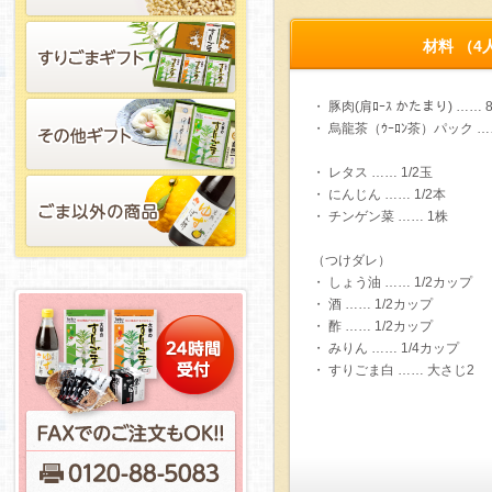
材料 （4
・ 豚肉(肩ﾛｰｽ かたまり) …… 8
・ 烏龍茶（ｳｰﾛﾝ茶）パック …
・ レタス …… 1/2玉
・ にんじん …… 1/2本
・ チンゲン菜 …… 1株
（つけダレ）
・ しょう油 …… 1/2カップ
・ 酒 …… 1/2カップ
・ 酢 …… 1/2カップ
・ みりん …… 1/4カップ
・ すりごま白 …… 大さじ2